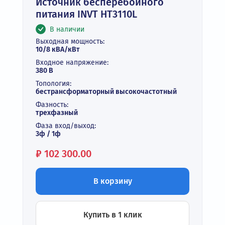
Источник бесперебойного
питания INVT HT3110L
В наличии
Выходная мощность:
10/8 кВА/кВт
Входное напряжение:
380 В
Топология:
бестрансформаторный высокочастотный
Фазность:
трехфазный
Фаза вход/выход:
3ф / 1ф
Цена:
₽
102 300.00
В корзину
Купить в 1 клик