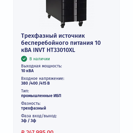
Трехфазный источник
бесперебойного питания 10
кВА INVT HT33010XL
В наличии
Выходная мощность:
10 кВА
Входное напряжение:
380 /400 /415 В
Тип:
промышленные ИБП
Фазность:
трехфазный
Фаза вход/выход:
3ф / 3ф
Цена:
₽
247 995.00