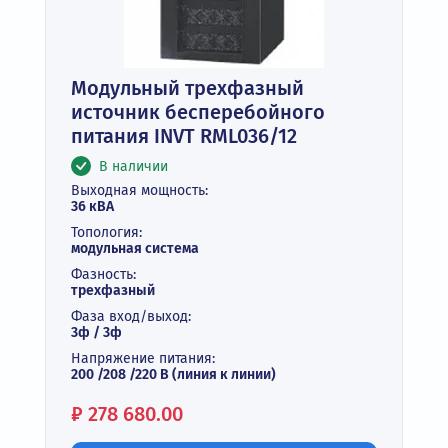
Модульный трехфазный
источник бесперебойного
питания INVT RML036/12
В наличии
Выходная мощность:
36 кВА
Топология:
модульная система
Фазность:
трехфазный
Фаза вход/выход:
3ф / 3ф
Напряжение питания:
200 /208 /220 В (линия к линии)
Цена:
₽
278 680.00