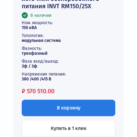
питания INVT RM150/25X
В наличии
Ном. мощность:
150 кВА
Топология:
модульная система
Фазность:
трехфазный
Фаза вход/выход:
3ф / 3ф
Напряжение питания:
380 /400 /415 В
Цена:
₽
570 510.00
В корзину
Купить в 1 клик