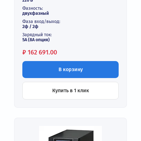
220 В
Фазность:
двухфазный
Фаза вход/выход:
2ф / 2ф
Зарядный ток:
5A (8A опция)
Цена:
₽
162 691.00
В корзину
Купить в 1 клик