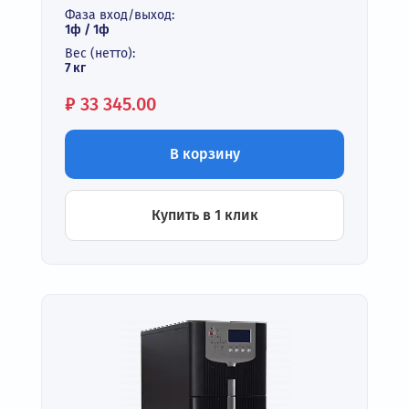
Фаза вход/выход:
1ф / 1ф
Вес (нетто):
7 кг
Цена:
₽
33 345.00
В корзину
Купить в 1 клик