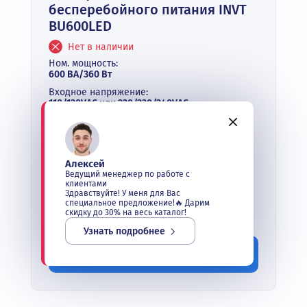
бесперебойного питания INVT
BU600LED
Нет в наличии
Ном. мощность:
600 ВА/360 Вт
Входное напряжение:
110/120VAC или 220/230/240VAC
Фазность:
однофазный
Количество и емкость аккумулятора:
1*12V/7AH
Алексей
Ведущий менеджер по работе с
Опция:
клиентами
LED
Здравствуйте! У меня для Вас
специальное предложение!🔥 Дарим
скидку до 30% на весь каталог!
Под заказ
Узнать подробнее
Заказать