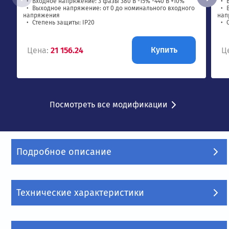
Входное напряжение: 3 фазы 380 В -15% -440 В +10%
Выходное напряжение: от 0 до номинального входного
напряжения
нап
Степень защиты: IP20
Купить
Цена:
21 156.24
Ц
Посмотреть все модификации
Подробное описание
Технические характеристики