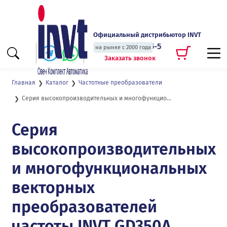
Официальный дистрибьютор INVT
+7 (495) 135-135-5
на рынке с 2000 года
Заказать звонок
Главная
Каталог
Частотные преобразователи
Серия высокопроизводительных и многофункциональных векторных преобразователей частоты GD350A
Серия
высокопроизводительных
и многофункциональных
векторных
преобразователей
частоты INVT GD350A