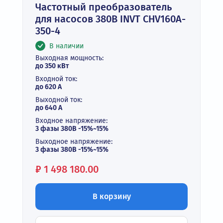
Частотный преобразователь
для насосов 380В INVT CHV160A-
350-4
В наличии
Выходная мощность:
до 350 кВт
Входной ток:
до 620 А
Выходной ток:
до 640 А
Входное напряжение:
3 фазы 380В -15%~15%
Выходное напряжение:
3 фазы 380В -15%~15%
Цена:
₽
1 498 180.00
В корзину