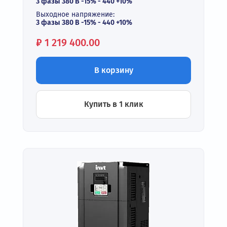
3 фазы 380 В -15% - 440 +10%
Выходное напряжение:
3 фазы 380 В -15% - 440 +10%
Цена:
₽
1 219 400.00
В корзину
Купить в 1 клик