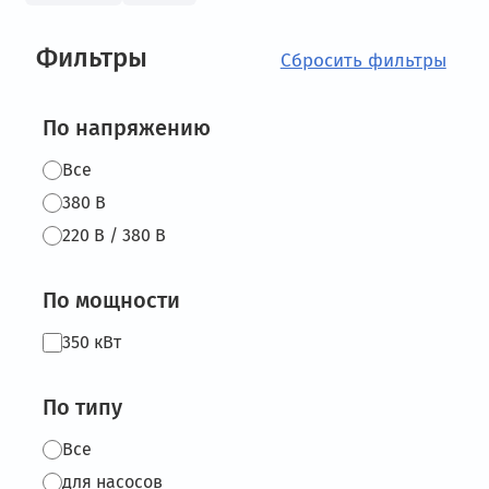
Фильтры
По напряжению
Все
380 В
220 В / 380 В
По мощности
350 кВт
По типу
Все
для насосов