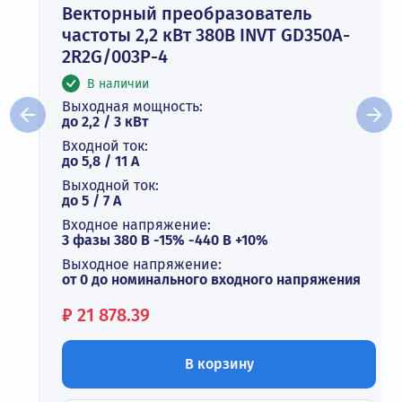
Векторный преобразователь
частоты 2,2 кВт 380В INVT GD350A-
2R2G/003P-4
В наличии
Выходная мощность:
до 2,2 / 3 кВт
Входной ток:
до 5,8 / 11 А
Выходной ток:
до 5 / 7 A
Входное напряжение:
3 фазы 380 В -15% -440 В +10%
Выходное напряжение:
от 0 до номинального входного напряжения
Цена:
₽
21 878.39
В корзину