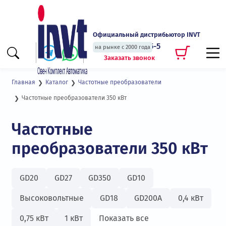
Официальный дистрибьютор INVT
+7 (495) 135-135-5
на рынке с 2000 года
Заказать звонок
Главная
Каталог
Частотные преобразователи
Частотные преобразователи 350 кВт
Частотные
преобразователи 350 кВт
GD20
GD27
GD350
GD10
Высоковольтные
GD18
GD200А
0,4 кВт
0,75 кВт
1 кВт
Показать все