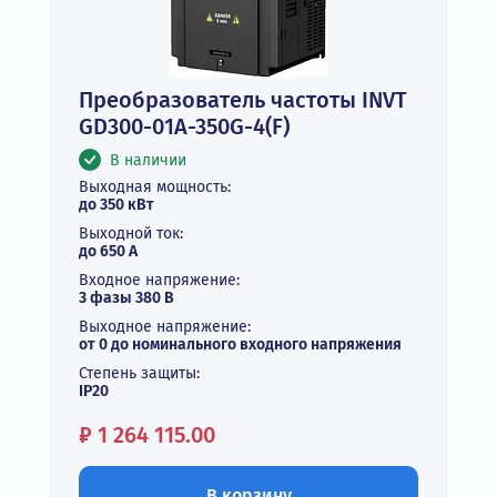
Преобразователь частоты INVT
GD300-01A-350G-4(F)
В наличии
Выходная мощность:
до 350 кВт
Выходной ток:
до 650 А
Входное напряжение:
3 фазы 380 В
Выходное напряжение:
от 0 до номинального входного напряжения
Степень защиты:
IP20
Цена:
₽
1 264 115.00
В корзину