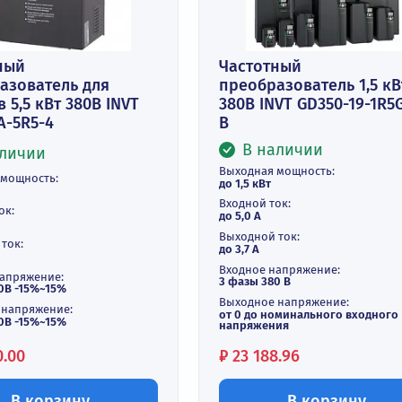
Купить в 1 клик
Купить
астотный
Частотный
реобразователь для
преобразоват
сосов 5,5 кВт 380В INVT
380В INVT GD