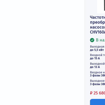
Ч
п
на