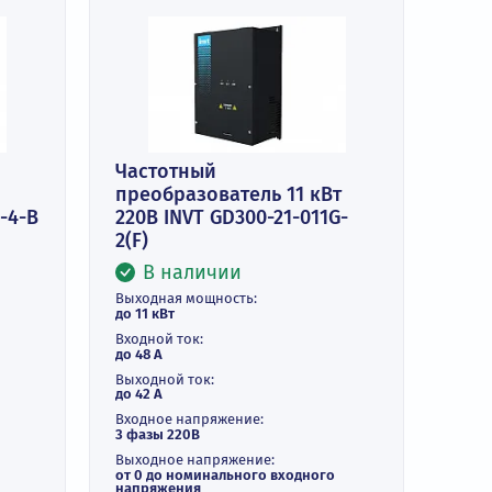
Частотный
тель 4 кВт
преобразователь 11 кВт
20-09-004G-4-B
220В INVT GD300-21-011G
2(F)
и
В наличии
ть:
Выходная мощность:
до 11 кВт
Входной ток:
до 48 А
Выходной ток: