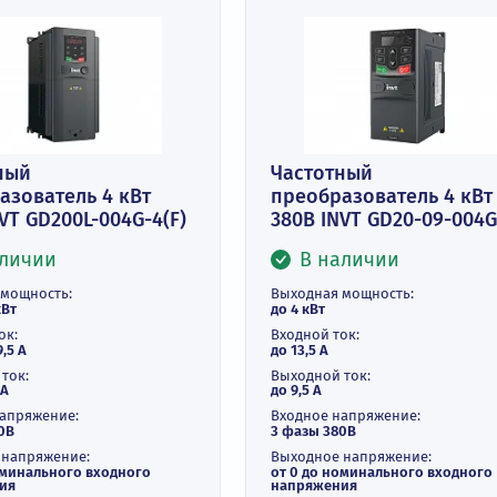
астотный
Частотный
еобразователь 4 кВт
преобразова
0В INVT GD200L-004G-4(F)
380В INVT GD
В наличии
В наличи
ходная мощность:
Выходная мощнос
4 / 5,5 кВт
до 4 кВт
одной ток:
Входной ток:
13,5 / 19,5 А
до 13,5 А
ходной ток:
Выходной ток:
9,5 / 14 А
до 9,5 А