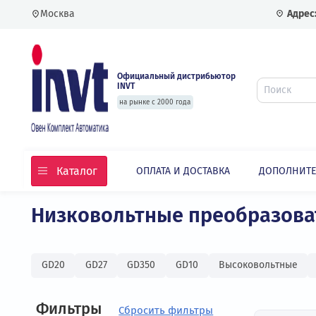
Москва
Официальный дистрибьютор
INVT
на рынке с 2000 года
Каталог
ОПЛАТА И ДОСТАВКА
ДОПО
Главная
Каталог
Частотные преобразовате
Низковольтные преобраз
GD20
GD27
GD350
GD10
Высоковольт