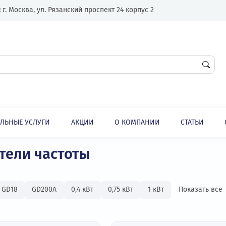
Адрес:
г. Москва, ул. Рязанский проспект 24 корпус 2
ЛНИТЕЛЬНЫЕ УСЛУГИ
АКЦИИ
О КОМПАНИИ
Низковольтные преобразователи частоты
ли
ователи частоты
ные
GD18
GD200А
0,4 кВт
0,75 кВт
1 кВт