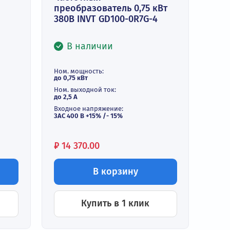
частотный
ель 0,4 кВт
27-0R4G-S2-B
Частотный
преобразователь 0,75 к
и
380В INVT GD100-0R7G-4
ть:
В наличии
Ном. мощность:
до 0,75 кВт
Ном. выходной ток:
до 2,5 А
Входное напряжение:
3АС 400 В +15% /- 15%