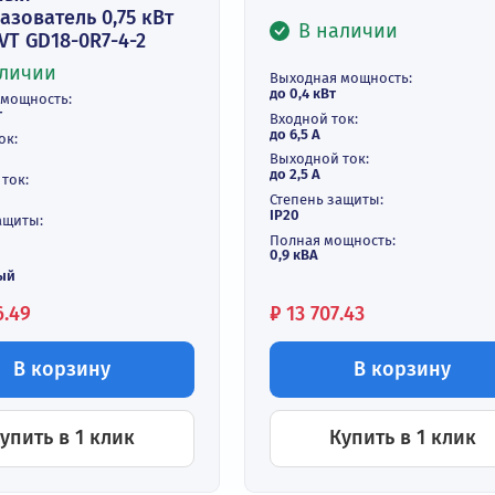
Компактный 
преобразоват
220В INVT GD
астотный
еобразователь 0,75 кВт
В наличи
0В INVT GD18-0R7-4-2
В наличии
Выходная мощнос
до 0,4 кВт
ходная мощность:
0,75 кВт
Входной ток:
до 6,5 А
одной ток:
7 А
Выходной ток:
до 2,5 А
ходной ток:
2,5 А
Степень защиты:
IP20
епень защиты:
20
Полная мощность:
0,9 кВА
зность:
ехфазный