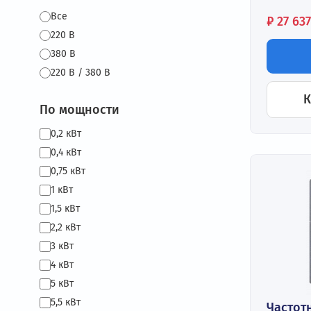
Вх
3 
Вы
от
По напряжению
на
Все
Це
₽
220 В
380 В
220 В / 380 В
По мощности
0,2 кВт
0,4 кВт
0,75 кВт
1 кВт
1,5 кВт