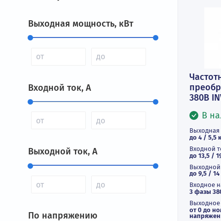
Фильтры
Выходная мощность, кВт
Ч
пр
Входной ток, А
38
Вы
до 
Вх
Выходной ток, А
до 
Вы
до 