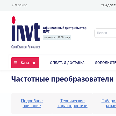
Москва
Официальный дистрибьютор
INVT
на рынке с 2000 года
Каталог
ОПЛАТА И ДОСТАВКА
ДОПО
Главная
Каталог
Частотные преобразовате
Частотные преобразовате
Подробное
Технические
Г