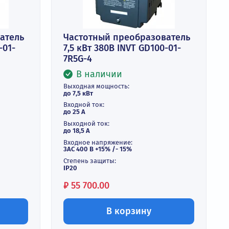
реобразователь
Частотный преобразо
INVT GD100-01-
7,5 кВт 380В INVT GD10
7R5G-4
и
В наличии
ть:
Выходная мощность:
до 7,5 кВт
Входной ток:
до 25 А