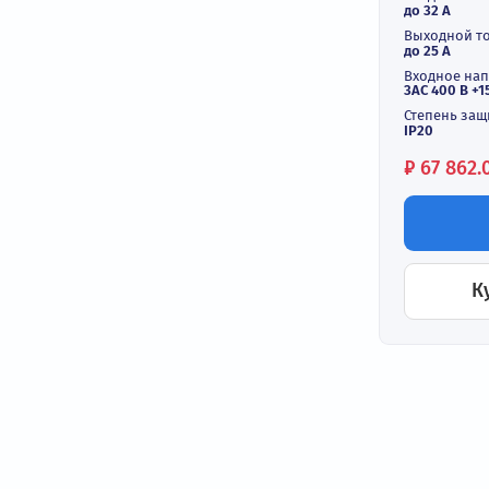
Час
11 
011
Выхо
до 11
Вход
до 32
Выхо
до 25
Вход
3АС 4
Степ
IP20