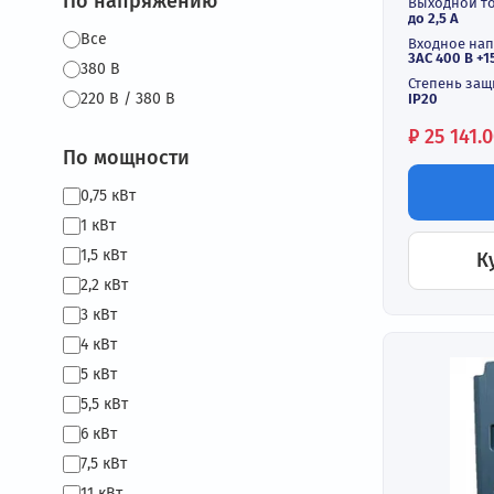
Выходной ток, А
0R7
Выхо
до 0,
Вход
до 3,
По напряжению
Выхо
до 2,
Все
Вход
3АС 4
380 В
Степ
220 В / 380 В
IP20
Цен
₽
25
По мощности
0,75 кВт
1 кВт
1,5 кВт
2,2 кВт