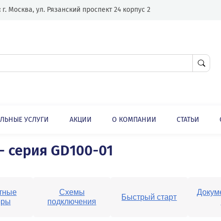
Адрес:
г. Москва, ул. Рязанский проспект 24 корпус 2
ЛНИТЕЛЬНЫЕ УСЛУГИ
АКЦИИ
О КОМПАНИИ
ли
Специализированные серии преобразователей частоты
ли - серия GD100-01
абаритные
Схемы
Быстрый стар