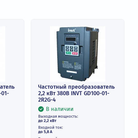
реобразователь
Частотный преобразо
INVT GD100-01-
2,2 кВт 380В INVT GD10