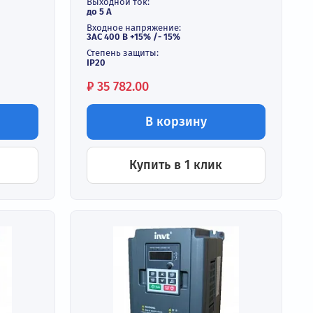
2R2G-4
и
В наличии
ть:
Выходная мощность:
до 2,2 кВт
Входной ток:
до 5,8 А
Выходной ток:
до 5 А
ние:
Входное напряжение:
 /- 15%
3АС 400 В +15% /- 15%
Степень защиты:
IP20
Цена:
₽
35 782.00
корзину
В корзину
ь в 1 клик
Купить в 1 кли