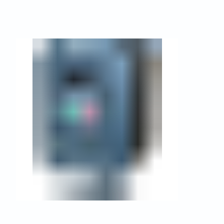
ПО
овнем
.
я, так и
ии
ареями
щность