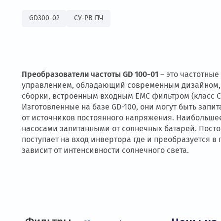
описание
характеристики
GD300-02
СУ-РВ ПЧ
Преобразователи частоты GD 100-01
– это час
управлением, обладающий современным дизай
сборки, встроенным входным ЕМС фильтром (кл
Изготовленные на базе
GD-100
, они могут быт
от источников постоянного напряжения. Наи
насосами запитанными от солнечных батарей
поступает на вход инвертора где и преобразу
зависит от интенсивности солнечного света.