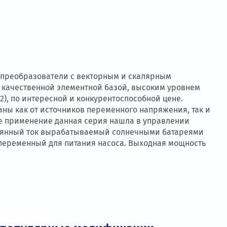
размеры
подключения
тотные преобразователи с векторным и скалярным
ном, качественной элементной базой, высоким ур
асс С2), по интересной и конкурентоспособной цене
ь запитаны как от источников переменного напряжени
большее применение данная серия нашла в управлен
. Постоянный ток вырабатываемый солнечными бат
ется в переменный для питания насоса. Выходная мо