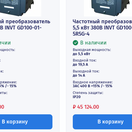
тотный преобразователь
Частотный п
Вт 380В INVT GD100-01-
5,5 кВт 380В 
G-4
5R5G-4
В наличии
В наличи
дная мощность:
Выходная мощнос
кВт
до 5,5 кВт
ной ток:
Входной ток:
,5 А
до 19,5 А