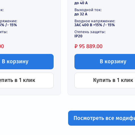
тотный преобразователь
Частотный п
кВт 380В INVT GD100-01-
15 кВт 380В 
G-4
015G-4
В наличии
В наличи
дная мощность:
Выходная мощнос
 кВт
до 15 кВт
ной ток:
Входной ток:
 А
до 40 А
дной ток:
Выходной ток:
 А
до 32 А
ное напряжение:
Входное напряже
00 В +15% /- 15%
3АС 400 В +15% /-
ень защиты:
Степень защиты:
IP20