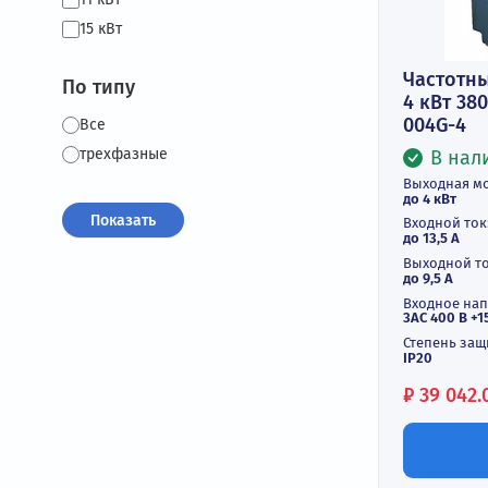
3 кВт
4 кВт
5 кВт
5,5 кВт
6 кВт
7,5 кВт
11 кВт
15 кВт
Час
По типу
4 к
004
Все
трехфазные
Выхо
до 4 
Вход
до 13