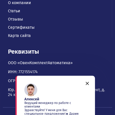
О компании
Статьи
Отзывы
Сертификаты
Карта сайта
Реквизиты
ООО «ОвенКомплектАвтоматика»
ИНН: 7721554174
ОГРН: 1067746534900
Юр. адрес: 109428, Москва, Рязанский проспект, д.
24 к. 2, офис 1101
Алексей
Ведущий менеджер по работе с
клиентами
Здравствуйте! У меня для Вас
специальное предложение!🔥 Дарим