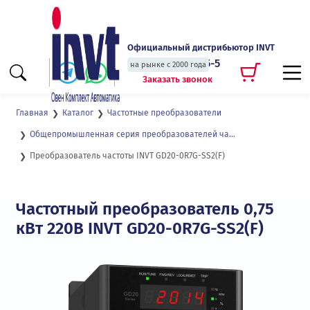
Официальный дистрибьютор INVT
+7 (495) 135-135-5
на рынке с 2000 года
Заказать звонок
Главная
Каталог
Частотные преобразователи
Общепромышленная серия преобразователей частоты с векторным управлением для двигателей до 2,2 кВт GD20
Преобразователь частоты INVT GD20-0R7G-SS2(F)
Частотный преобразователь 0,75
кВт 220В INVT GD20-0R7G-SS2(F)