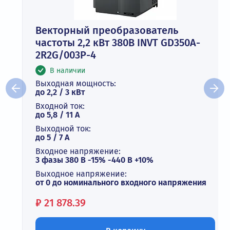
Векторный преобразователь
частоты 2,2 кВт 380В INVT GD350A-
2R2G/003P-4
В наличии
Выходная мощность:
до 2,2 / 3 кВт
Входной ток:
до 5,8 / 11 А
Выходной ток:
до 5 / 7 A
Входное напряжение:
3 фазы 380 В -15% -440 В +10%
Выходное напряжение:
от 0 до номинального входного напряжения
Цена:
₽
21 878.39