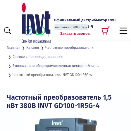
Официальный дистрибьютор INVT
+7 (495) 135-135-5
на рынке с 2000 года
Заказать звонок
Главная
Каталог
Частотные преобразователи
Снятые с производства серии
Экономичная общепромышленная векторно/скалярная серия до 15 кВт GD100
Частотный преобразователь INVT GD100-1R5G-4
Частотный преобразователь 1,5
кВт 380В INVT GD100-1R5G-4