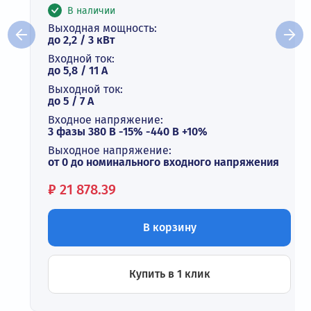
В наличии
Выходная мощность:
до 2,2 / 3 кВт
Входной ток:
до 5,8 / 11 А
Выходной ток:
до 5 / 7 A
Входное напряжение:
3 фазы 380 В -15% -440 В +10%
Выходное напряжение:
от 0 до номинального входного напряжения
Цена:
₽
21 878.39
В корзину
Купить в 1 клик