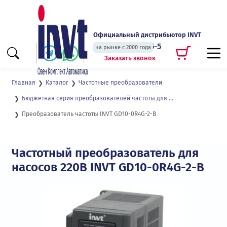
Официальный дистрибьютор INVT
+7 (495) 135-135-5
на рынке с 2000 года
Заказать звонок
Главная
Каталог
Частотные преобразователи
Бюджетная серия преобразователей частоты для насосной и вентиляторной нагрузки GD10
Преобразователь частоты INVT GD10-0R4G-2-B
Частотный преобразователь для
насосов 220В INVT GD10-0R4G-2-B