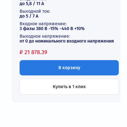
до 5,8 / 11 А
Выходной ток:
до 5 / 7 A
Входное напряжение:
3 фазы 380 В -15% -440 В +10%
Выходное напряжение:
от 0 до номинального входного напряжения
Цена:
₽
21 878.39
В корзину
Купить в 1 клик