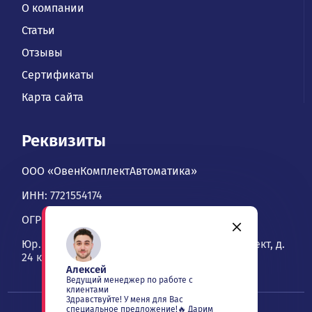
О компании
Статьи
Отзывы
Сертификаты
Карта сайта
Реквизиты
ООО «ОвенКомплектАвтоматика»
ИНН: 7721554174
ОГРН: 1067746534900
Юр. адрес: 109428, Москва, Рязанский проспект, д.
24 к. 2, офис 1101
Алексей
Ведущий менеджер по работе с
клиентами
Здравствуйте! У меня для Вас
специальное предложение!🔥 Дарим